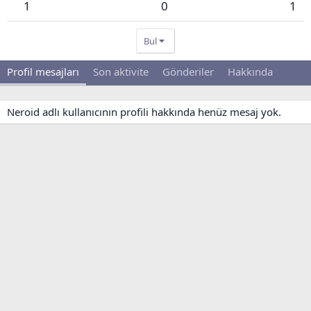
1
0
1
Bul
Profil mesajları
Son aktivite
Gönderiler
Hakkında
Neroid adlı kullanıcının profili hakkında henüz mesaj yok.