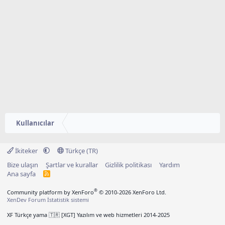
Kullanıcılar
İkiteker
Türkçe (TR)
Bize ulaşın
Şartlar ve kurallar
Gizlilik politikası
Yardım
Ana sayfa
R
S
S
®
Community platform by XenForo
© 2010-2026 XenForo Ltd.
XenDev Forum İstatistik sistemi
XF Türkçe yama 🇹🇷 [XGT] Yazılım ve web hizmetleri 2014-2025