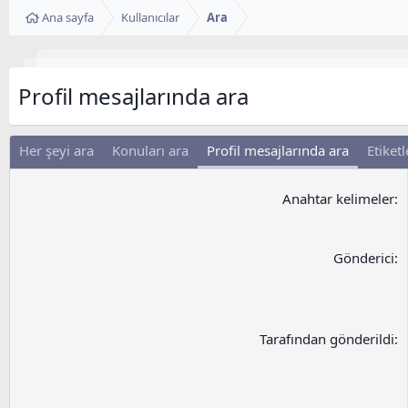
Ana sayfa
Kullanıcılar
Ara
Profil mesajlarında ara
Her şeyi ara
Konuları ara
Profil mesajlarında ara
Etiketl
Anahtar kelimeler
Gönderici
Tarafından gönderildi