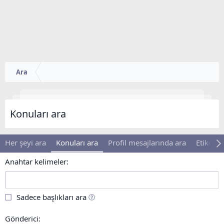
Ara
Konuları ara
Her şeyi ara
Konuları ara
Profil mesajlarında ara
Etiketler
Anahtar kelimeler
Sadece başlıkları ara
Gönderici