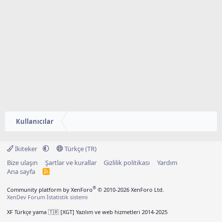
Kullanıcılar
İkiteker
Türkçe (TR)
Bize ulaşın
Şartlar ve kurallar
Gizlilik politikası
Yardım
Ana sayfa
R
S
S
®
Community platform by XenForo
© 2010-2026 XenForo Ltd.
XenDev Forum İstatistik sistemi
XF Türkçe yama 🇹🇷 [XGT] Yazılım ve web hizmetleri 2014-2025