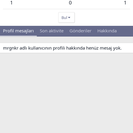
1
0
1
Bul
Profil mesajları
Son aktivite
Gönderiler
Hakkında
mrgnkr adlı kullanıcının profili hakkında henüz mesaj yok.