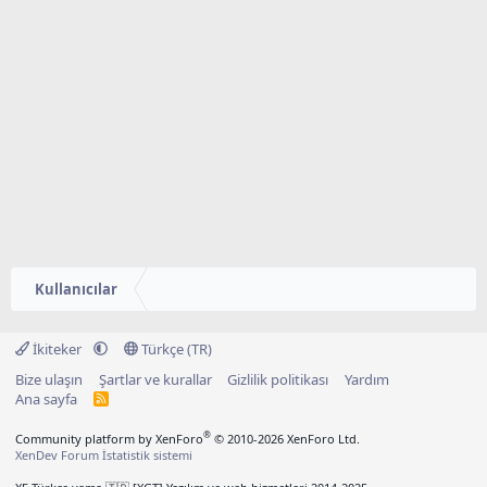
Kullanıcılar
İkiteker
Türkçe (TR)
Bize ulaşın
Şartlar ve kurallar
Gizlilik politikası
Yardım
Ana sayfa
R
S
S
®
Community platform by XenForo
© 2010-2026 XenForo Ltd.
XenDev Forum İstatistik sistemi