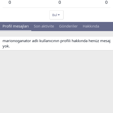
0
0
0
Bul
Profil mesajları
Son aktivite
Gönderiler
Hakkında
marionoganator adlı kullanıcının profili hakkında henüz mesaj
yok.