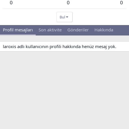
0
0
0
Bul
Profil mesajları
Son aktivite
Gönderiler
Hakkında
laroxis adlı kullanıcının profili hakkında henüz mesaj yok.