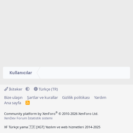
Kullanıcılar
İkiteker
Türkçe (TR)
Bize ulaşın
Şartlar ve kurallar
Gizlilik politikası
Yardım
Ana sayfa
R
S
S
®
Community platform by XenForo
© 2010-2026 XenForo Ltd.
XenDev Forum İstatistik sistemi
XF Türkçe yama 🇹🇷 [XGT] Yazılım ve web hizmetleri 2014-2025