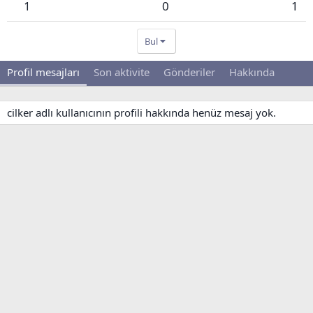
1
0
1
Bul
Profil mesajları
Son aktivite
Gönderiler
Hakkında
cilker adlı kullanıcının profili hakkında henüz mesaj yok.