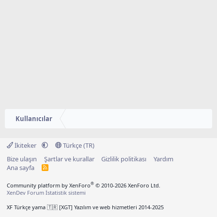
Kullanıcılar
İkiteker
Türkçe (TR)
Bize ulaşın
Şartlar ve kurallar
Gizlilik politikası
Yardım
Ana sayfa
R
S
S
®
Community platform by XenForo
© 2010-2026 XenForo Ltd.
XenDev Forum İstatistik sistemi
XF Türkçe yama 🇹🇷 [XGT] Yazılım ve web hizmetleri 2014-2025