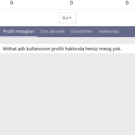
0
0
0
Bul
Profil mesajları
Son aktivite
Gönderiler
Hakkında
Mithat adlı kullanıcının profili hakkında henüz mesaj yok.