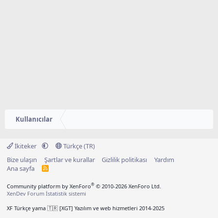
Kullanıcılar
İkiteker
Türkçe (TR)
Bize ulaşın
Şartlar ve kurallar
Gizlilik politikası
Yardım
Ana sayfa
R
S
S
®
Community platform by XenForo
© 2010-2026 XenForo Ltd.
XenDev Forum İstatistik sistemi
XF Türkçe yama 🇹🇷 [XGT] Yazılım ve web hizmetleri 2014-2025