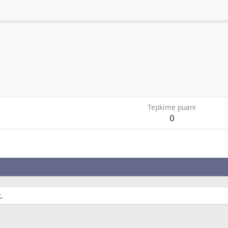
Tepkime puanı
0
.