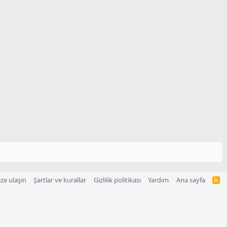
ize ulaşın
Şartlar ve kurallar
Gizlilik politikası
Yardım
Ana sayfa
R
S
S