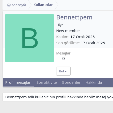
Ana sayfa
Kullanıcılar
Bennettpem
B
Üye
New member
Katılım
17 Ocak 2025
Son görülme
17 Ocak 2025
Mesajlar
0
Bul
Profil mesajları
Son aktivite
Gönderiler
Hakkında
Bennettpem adlı kullanıcının profili hakkında henüz mesaj yok