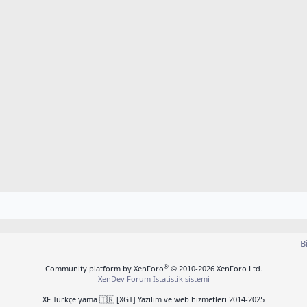
B
®
Community platform by XenForo
© 2010-2026 XenForo Ltd.
XenDev Forum İstatistik sistemi
XF Türkçe yama 🇹🇷 [XGT] Yazılım ve web hizmetleri 2014-2025