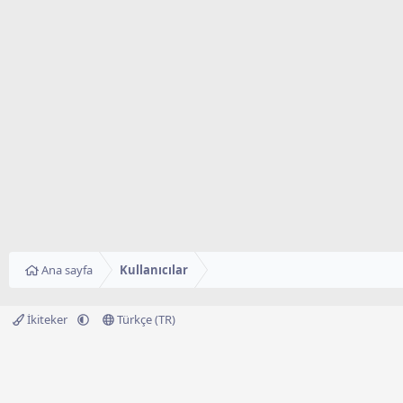
Ana sayfa
Kullanıcılar
İkiteker
Türkçe (TR)