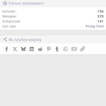
Forum istatistikleri
Konular
156
Mesajlar
370
Kullanıcılar
141
Son üye
Prissy Font
Bu sayfayı paylaş
Facebook
X (Twitter)
Bluesky
LinkedIn
Reddit
Pinterest
Tumblr
WhatsApp
E-posta
Link