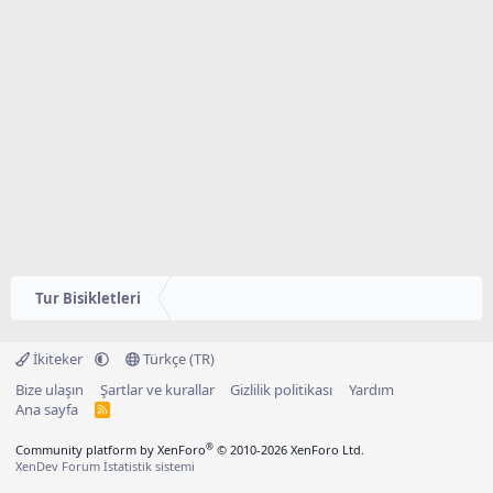
Tur Bisikletleri
İkiteker
Türkçe (TR)
Bize ulaşın
Şartlar ve kurallar
Gizlilik politikası
Yardım
Ana sayfa
R
S
S
®
Community platform by XenForo
© 2010-2026 XenForo Ltd.
XenDev Forum İstatistik sistemi