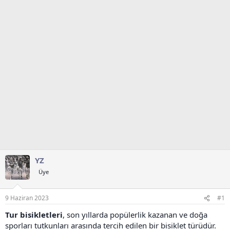
t
r
a
i
n
h
i
YZ
Üye
9 Haziran 2023
#1
Tur bisikletleri
, son yıllarda popülerlik kazanan ve doğa
sporları tutkunları arasında tercih edilen bir bisiklet türüdür.