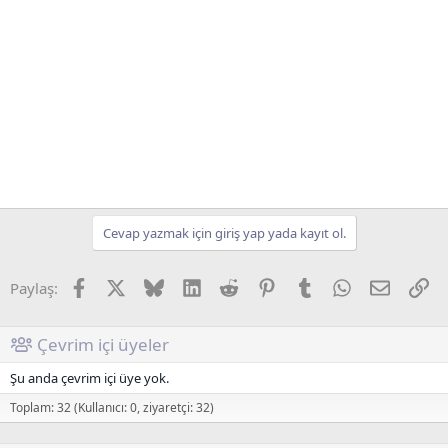
Cevap yazmak için giriş yap yada kayıt ol.
Facebook
X (Twitter)
Bluesky
LinkedIn
Reddit
Pinterest
Tumblr
WhatsApp
E-posta
Li
Paylaş:
Çevrim içi üyeler
Şu anda çevrim içi üye yok.
Toplam: 32 (Kullanıcı: 0, ziyaretçi: 32)