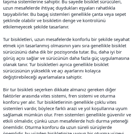
taşıma sistemlerine sahiptir. Bu sayede bisiklet sürücüleri,
uzun mesafelerde ihtiyaç duydukları eşyaları rahatlıkla
taşıyabilirler. Bu bagaj sistemleri genellikle çanta veya sepet
şeklinde olabilir ve bisikletin denge ve kontrolünü
etkilemeyecek şekilde tasarlanır.
Tur bisikletleri, uzun mesafelerde konforlu bir şekilde seyahat
etmek için tasarlanmış olmasının yanı sıra genellikle bisiklet
sürücüsünü daha dik bir pozisyonda tutar. Bu, daha iyi bir
görüş açısı sağlar ve sürücünün daha fazla güç uygulamasına
olanak tanır. Tur bisikletleri ayrıca genellikle bisiklet
sürücüsünün yükseklik ve açı ayarlarını kolayca
değiştirebileceği ayarlamalara sahiptir.
Bir tur bisikleti seçerken dikkate almanız gereken diğer
faktörler arasında vites sistemi, fren sistemi ve oturma
konforu yer alır. Tur bisikletlerinin genellikle çoklu vites
sistemleri vardır, böylece farklı arazi ve yol koşullarına uyum
sağlamak mümkün olur. Fren sistemleri genellikle güvenilir ve
etkili olmalıdır, çünkü uzun mesafelerde hızlı durma yeteneği
önemlidir. Oturma konforu da uzun süreli sürüşlerde
önemlidir, bu yüzden bisikletinize uygun bir oturma yüzeyi