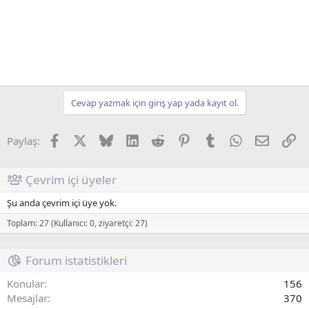
Cevap yazmak için giriş yap yada kayıt ol.
Facebook
X (Twitter)
Bluesky
LinkedIn
Reddit
Pinterest
Tumblr
WhatsApp
E-posta
Li
Paylaş:
Çevrim içi üyeler
Şu anda çevrim içi üye yok.
Toplam: 27 (Kullanıcı: 0, ziyaretçi: 27)
Forum istatistikleri
Konular
156
Mesajlar
370