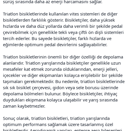
sürüş sırasında daha az enerji harcamasını sağlar.
Triatlon bisikletlerinde kullanılan vites sistemleri de diğer
bisikletlerden farklılık gösterir. Bisikletçiler, daha yüksek
hızlarda ve daha düz yollarda daha verimli bir şekilde pedal
çevirebilmek için genellikle tekli veya çiftli ön dişli sistemleri
tercih ederler. Bu sayede bisikletçiler, farklı hızlarda ve
eğimlerde optimum pedal devirlerini sağlayabilirler.
Triatlon bisikletlerinin önemli bir diğer özelliği de depolama
alanlarıdır. Triatlon yarışlarında bisikletçiler genellikle uzun
mesafeler kat etmek zorunda olduklarından, enerji jelleri,
içecekler ve diğer ekipmanları kolayca erişilebilir bir şekilde
taşımaları gerekmektedir. Bu nedenle, triatlon bisikletlerinde
sık sık bisiklet çerçevesi, gidon veya sele borusu üzerinde
depolama bölmeleri bulunur. Böylece bisikletçiler, ihtiyaç
duydukları ekipmana kolayca ulaşabilir ve yarış sırasında
zaman kaybetmezler.
Sonuç olarak, triatlon bisikletleri, triatlon yarışlarında
optimum performans sağlamak üzere tasarlanmış özel
bisikletlerdir. Aerodinamik yapıları, entegre aero bileşenleri,