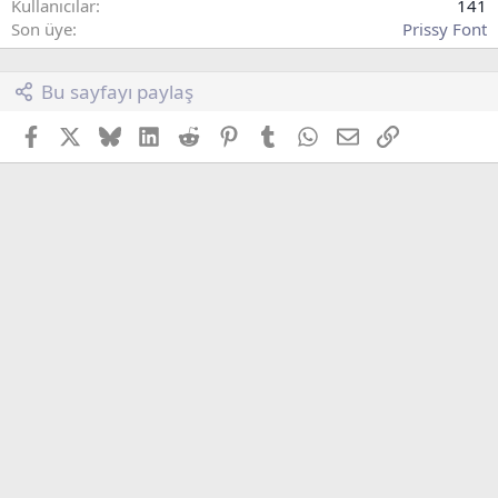
Kullanıcılar
141
Son üye
Prissy Font
Bu sayfayı paylaş
Facebook
X (Twitter)
Bluesky
LinkedIn
Reddit
Pinterest
Tumblr
WhatsApp
E-posta
Link