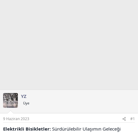
t
r
a
i
n
h
i
YZ
Üye
9 Haziran 2023
#1
Elektrikli Bisikletler:
Sürdürülebilir Ulaşımın Geleceği