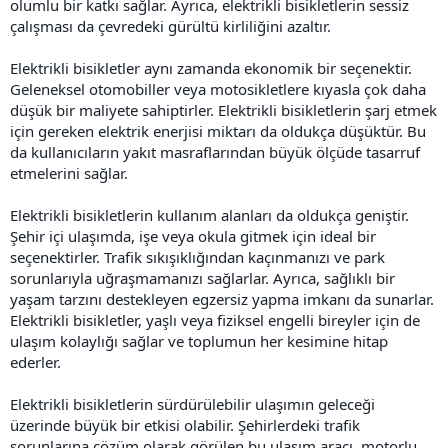
olumlu bir katkı sağlar. Ayrıca, elektrikli bisikletlerin sessiz
çalışması da çevredeki gürültü kirliliğini azaltır.
Elektrikli bisikletler aynı zamanda ekonomik bir seçenektir.
Geleneksel otomobiller veya motosikletlere kıyasla çok daha
düşük bir maliyete sahiptirler. Elektrikli bisikletlerin şarj etmek
için gereken elektrik enerjisi miktarı da oldukça düşüktür. Bu
da kullanıcıların yakıt masraflarından büyük ölçüde tasarruf
etmelerini sağlar.
Elektrikli bisikletlerin kullanım alanları da oldukça geniştir.
Şehir içi ulaşımda, işe veya okula gitmek için ideal bir
seçenektirler. Trafik sıkışıklığından kaçınmanızı ve park
sorunlarıyla uğraşmamanızı sağlarlar. Ayrıca, sağlıklı bir
yaşam tarzını destekleyen egzersiz yapma imkanı da sunarlar.
Elektrikli bisikletler, yaşlı veya fiziksel engelli bireyler için de
ulaşım kolaylığı sağlar ve toplumun her kesimine hitap
ederler.
Elektrikli bisikletlerin sürdürülebilir ulaşımın geleceği
üzerinde büyük bir etkisi olabilir. Şehirlerdeki trafik
sorunlarına çözüm olarak görülen bu ulaşım aracı, motorlu