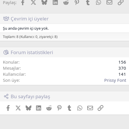
Facebook
X (Twitter)
Bluesky
LinkedIn
Reddit
Pinterest
Tumblr
WhatsApp
E-posta
Li
Paylaş:
Çevrim içi üyeler
Şu anda çevrim içi üye yok.
Toplam: 8 (Kullanıcı: 0, ziyaretçi: 8)
Forum istatistikleri
Konular
156
Mesajlar
370
Kullanıcılar
141
Son üye
Prissy Font
Bu sayfayı paylaş
Facebook
X (Twitter)
Bluesky
LinkedIn
Reddit
Pinterest
Tumblr
WhatsApp
E-posta
Link