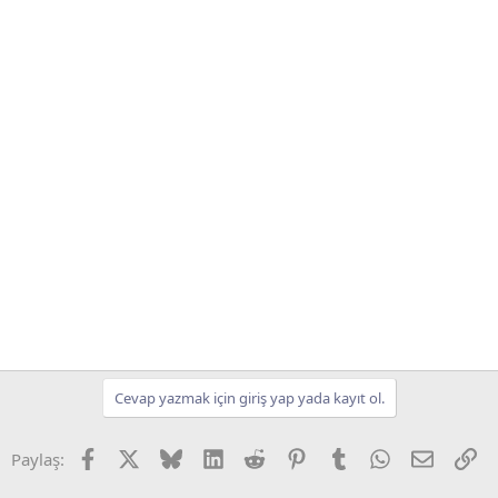
Cevap yazmak için giriş yap yada kayıt ol.
Facebook
X (Twitter)
Bluesky
LinkedIn
Reddit
Pinterest
Tumblr
WhatsApp
E-posta
Li
Paylaş: