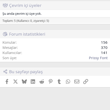
Çevrim içi üyeler
Şu anda çevrim içi üye yok.
Toplam: 5 (Kullanıcı: 0, ziyaretçi: 5)
Forum istatistikleri
Konular
156
Mesajlar
370
Kullanıcılar
141
Son üye
Prissy Font
Bu sayfayı paylaş
Facebook
X (Twitter)
Bluesky
LinkedIn
Reddit
Pinterest
Tumblr
WhatsApp
E-posta
Link