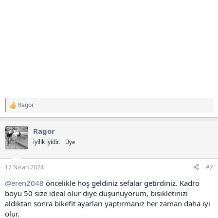
Ragor
T
e
p
Ragor
k
i
iyilik iyidir.
Üye
l
e
r
17 Nisan 2024
#2
:
@eren2048
öncelikle hoş geldiniz sefalar getirdiniz. Kadro
boyu 50 size ideal olur diye düşünüyorum, bisikletinizi
aldıktan sonra bikefit ayarları yaptırmanız her zaman daha iyi
olur.