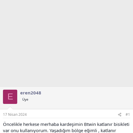
t
r
a
i
n
h
i
eren2048
E
Üye
17 Nisan 2024
#1
Öncelikle herkese merhaba kardeşimin Btwin katlanır bisikleti
var onu kullanıyorum. Yaşadığım bölge eğimli , katlanır