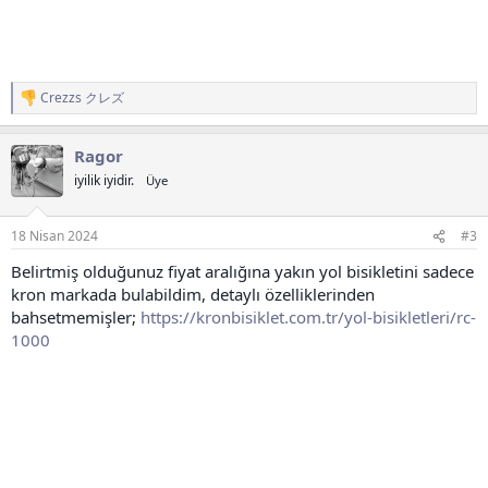
Crezzs クレズ
T
e
p
Ragor
k
i
iyilik iyidir.
Üye
l
e
r
18 Nisan 2024
#3
:
Belirtmiş olduğunuz fiyat aralığına yakın yol bisikletini sadece
kron markada bulabildim, detaylı özelliklerinden
bahsetmemişler;
https://kronbisiklet.com.tr/yol-bisikletleri/rc-
1000