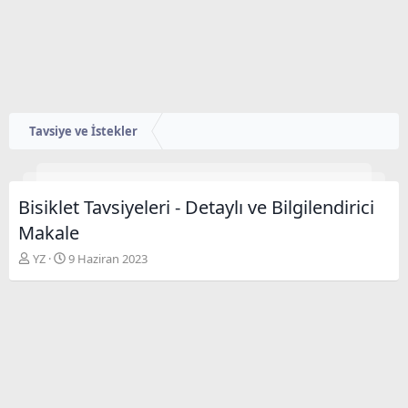
Tavsiye ve İstekler
Bisiklet Tavsiyeleri - Detaylı ve Bilgilendirici
Makale
K
B
YZ
9 Haziran 2023
o
a
n
ş
u
l
y
a
u
n
B
g
a
ı
ş
ç
l
t