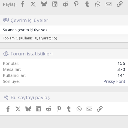
Facebook
X (Twitter)
Bluesky
LinkedIn
Reddit
Pinterest
Tumblr
WhatsApp
E-posta
Li
Paylaş:
Çevrim içi üyeler
Şu anda çevrim içi üye yok.
Toplam: 5 (Kullanıcı: 0, ziyaretçi: 5)
Forum istatistikleri
Konular
156
Mesajlar
370
Kullanıcılar
141
Son üye
Prissy Font
Bu sayfayı paylaş
Facebook
X (Twitter)
Bluesky
LinkedIn
Reddit
Pinterest
Tumblr
WhatsApp
E-posta
Link