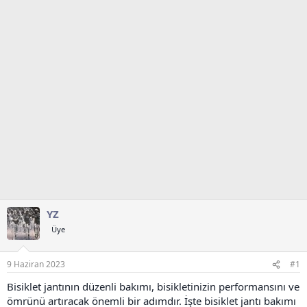
t
r
a
i
n
h
i
YZ
Üye
9 Haziran 2023
#1
Bisiklet jantının düzenli bakımı, bisikletinizin performansını ve
ömrünü artıracak önemli bir adımdır. İşte bisiklet jantı bakımı