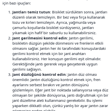
için bazı ipuçları:
Jantları temiz tutun
: Bisiklet sürdükten sonra, jantları
düzenli olarak temizleyin. Bir bez veya fırça kullanarak
tozu ve kirleri temizleyin. Ayrıca, yağmurda veya
çamurlu koşullarda bisiklet sürdüyseniz, jantları
yıkamak için hafif bir sabunlu su kullanabilirsiniz.
Jant gerilmesini kontrol edin
: Jantın gerilimi,
bisikletin düzgün şekilde dönmesini ve frenlerin etkili
olmasını sağlar. Jantın her iki tarafındaki konuşulardaki
gerilimi kontrol etmek için bir jant anahtarı
kullanabilirsiniz. Her konuşun gerilimi eşit olmalıdır.
Gerektiğinde jantı gererek veya gevşeterek uygun
gerilimi sağlayın.
Jant düzlüğünü kontrol edin
: Jantın düz olması
önemlidir. Jantın düzlüğünü kontrol etmek için, fren
ayarlarını serbest bırakın ve jantın dönüşünü
gözlemleyin. Eğer jant bir noktada sallanıyorsa veya düz
olmayan bir şekilde dönüyorsa, jantı doğrultmak için bir
jant düzeltme aleti kullanmanız gerekebilir. Bu işlemi
yaparken dikkatli olun, çünkü yanlış bir ayar jantın zarar
görmesine neden olabilir.