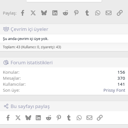
Facebook
X (Twitter)
Bluesky
LinkedIn
Reddit
Pinterest
Tumblr
WhatsApp
E-posta
Li
Paylaş:
Çevrim içi üyeler
Şu anda çevrim içi üye yok.
Toplam: 43 (Kullanıcı: 0, ziyaretçi: 43)
Forum istatistikleri
Konular
156
Mesajlar
370
Kullanıcılar
141
Son üye
Prissy Font
Bu sayfayı paylaş
Facebook
X (Twitter)
Bluesky
LinkedIn
Reddit
Pinterest
Tumblr
WhatsApp
E-posta
Link