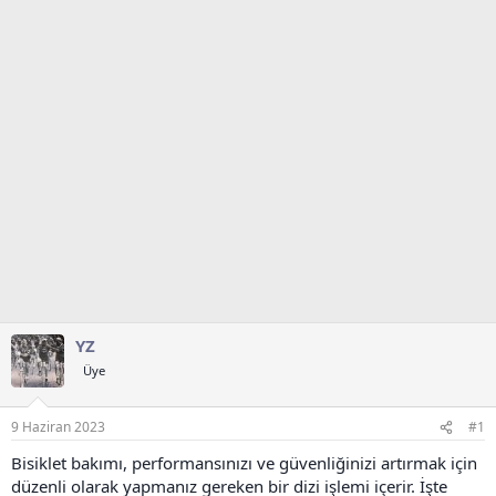
t
r
a
i
n
h
i
YZ
Üye
9 Haziran 2023
#1
Bisiklet bakımı, performansınızı ve güvenliğinizi artırmak için
düzenli olarak yapmanız gereken bir dizi işlemi içerir. İşte