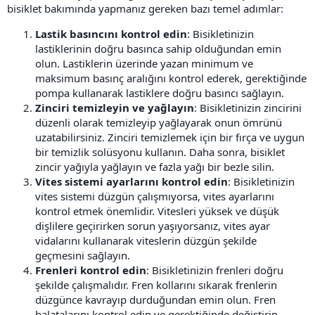
bisiklet bakımında yapmanız gereken bazı temel adımlar:
Lastik basıncını kontrol edin
: Bisikletinizin
lastiklerinin doğru basınca sahip olduğundan emin
olun. Lastiklerin üzerinde yazan minimum ve
maksimum basınç aralığını kontrol ederek, gerektiğinde
pompa kullanarak lastiklere doğru basıncı sağlayın.
Zinciri temizleyin ve yağlayın
: Bisikletinizin zincirini
düzenli olarak temizleyip yağlayarak onun ömrünü
uzatabilirsiniz. Zinciri temizlemek için bir fırça ve uygun
bir temizlik solüsyonu kullanın. Daha sonra, bisiklet
zincir yağıyla yağlayın ve fazla yağı bir bezle silin.
Vites sistemi ayarlarını kontrol edin
: Bisikletinizin
vites sistemi düzgün çalışmıyorsa, vites ayarlarını
kontrol etmek önemlidir. Vitesleri yüksek ve düşük
dişlilere geçirirken sorun yaşıyorsanız, vites ayar
vidalarını kullanarak viteslerin düzgün şekilde
geçmesini sağlayın.
Frenleri kontrol edin
: Bisikletinizin frenleri doğru
şekilde çalışmalıdır. Fren kollarını sıkarak frenlerin
düzgünce kavrayıp durduğundan emin olun. Fren
balatalarını kontrol edin ve gerektiğinde değiştirin.