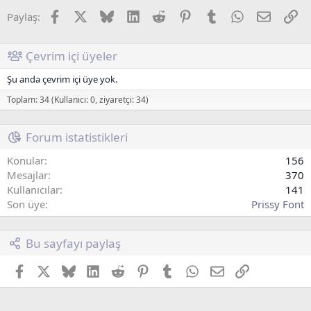
Facebook
X (Twitter)
Bluesky
LinkedIn
Reddit
Pinterest
Tumblr
WhatsApp
E-posta
Li
Paylaş:
Çevrim içi üyeler
Şu anda çevrim içi üye yok.
Toplam: 34 (Kullanıcı: 0, ziyaretçi: 34)
Forum istatistikleri
Konular
156
Mesajlar
370
Kullanıcılar
141
Son üye
Prissy Font
Bu sayfayı paylaş
Facebook
X (Twitter)
Bluesky
LinkedIn
Reddit
Pinterest
Tumblr
WhatsApp
E-posta
Link