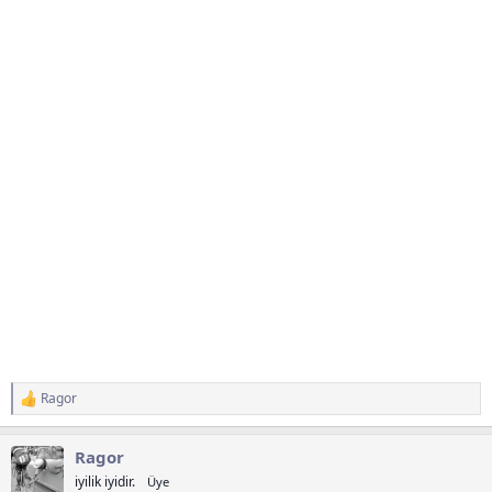
Ragor
T
e
p
Ragor
k
i
iyilik iyidir.
Üye