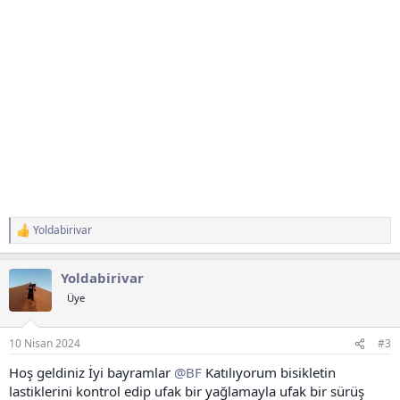
Yoldabirivar
T
e
p
Yoldabirivar
k
i
Üye
l
e
r
10 Nisan 2024
#3
:
Hoş geldiniz İyi bayramlar
@BF
Katılıyorum bisikletin
lastiklerini kontrol edip ufak bir yağlamayla ufak bir sürüş