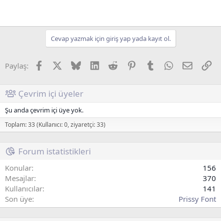
Cevap yazmak için giriş yap yada kayıt ol.
Facebook
X (Twitter)
Bluesky
LinkedIn
Reddit
Pinterest
Tumblr
WhatsApp
E-posta
Li
Paylaş:
Çevrim içi üyeler
Şu anda çevrim içi üye yok.
Toplam: 33 (Kullanıcı: 0, ziyaretçi: 33)
Forum istatistikleri
Konular
156
Mesajlar
370
Kullanıcılar
141
Son üye
Prissy Font