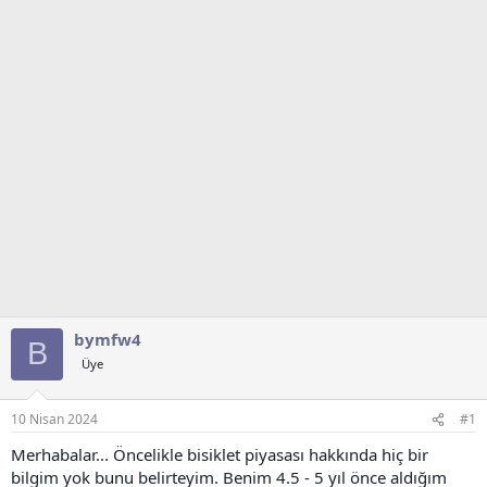
t
r
a
i
n
h
i
bymfw4
B
Üye
10 Nisan 2024
#1
Merhabalar... Öncelikle bisiklet piyasası hakkında hiç bir
bilgim yok bunu belirteyim. Benim 4.5 - 5 yıl önce aldığım