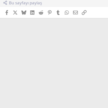
Bu sayfayı paylaş
Facebook
X (Twitter)
Bluesky
LinkedIn
Reddit
Pinterest
Tumblr
WhatsApp
E-posta
Link