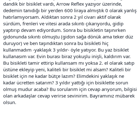
dandik bir bisiklet vardı, Arrow Reflex yazıyor üzerinde,
dedemin tanıdığı bir yerden 600 liraya almıştık 0 olarak yanlış
hatırlamıyorsam. Aldıktan sonra 2 yıl civarı aktif olarak
sürdüm, frenleri ve vitesi arada sıkıntı çıkarıyordu, gidip
yaptırıp devam ediyordum. Sonra bu bisikletin taşınırken
gidonunda sıkıntı olmuştu (gidon sağa dönük ama teker düz
duruyor) ve ben taşındıktan sonra bu bisikleti hiç
kullanmadım -yaklaşık 3 yıldır- öyle yatıyor. Bu yaz bisiklet
kullanasım var. Evin burası biraz yokuşlu inişli, kaldırım var.
Bu bisikleti tamir ettirip kullansam mı yoksa 2. el olarak satıp
üstüne ekleyip yeni, kaliteli bir bisiklet mi alsam? Kaliteli bir
bisiklet için ne kadar bütçe lazım? Elimdekini yaklaşık ne
kadar ücretten satarım? 3 yıldır yattığı için bisiklette sorun
olmuş mudur acaba? Bu sorularım için cevap arıyorum, bilgisi
olan arkadaşlar cevap verirse sevinirim. Bayramınız mübarek
olsun.