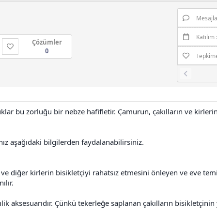
Mesajl
Katılım
Çözümler
0
Tepkim
klar bu zorluğu bir nebze hafifletir. Çamurun, çakılların ve kirleri
 aşağıdaki bilgilerden faydalanabilirsiniz.
 ve diğer kirlerin bisikletçiyi rahatsız etmesini önleyen ve eve t
ılır.
lik aksesuarıdır. Çünkü tekerleğe saplanan çakılların bisikletçinin