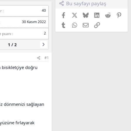
Bu sayfayı paylaş
40
8
ar
Puan
Facebook
X (Twitter)
Bluesky
LinkedIn
Reddit
Pint
30 Kasım 2022
Canyon
Marka
Tumblr
WhatsApp
E-posta
Link
2
e puanı
1 / 2
#1
n bisikletçiye doğru
emiz dönmenizi sağlayan
 yüzüne fırlayarak