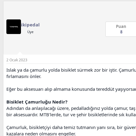
ikipedal
Puan
8
Üye
2 Ocak 2023
Islak ya da çamurlu yolda bisiklet sürmek zor bir iştir. Çamurlu
fırlamasını önler.
Eğer bu aksesuarı alıp almama konusunda tereddüt yaşıyorsanız
Bisiklet Çamurluğu Nedir?
Adından da anlaşılacağı üzere, pedalladığınız yolda çamur, taş
bir aksesuardır. MTB'lerde, tur ve şehir bisikletlerinde sık kullan
Çamurluk, bisikletçiyi daha temiz tutmanın yanı sıra, bir güven
kazalara neden olmasını engeller.