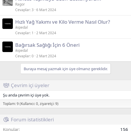
Ragor
k
e
Cevaplar
3
6 Mart 2024
a
n
Hızlı Yağ Yakımı ve Kilo Verme Nasıl Olur?
ikipedal
Cevaplar
1
2 Mart 2024
Bağırsak Sağlığı İçin 6 Öneri
ikipedal
Cevaplar
0
2 Mart 2024
Buraya mesaj yazmak için üye olmanız gereklidir.
Çevrim içi üyeler
Şu anda çevrim içi üye yok.
Toplam: 9 (Kullanıcı: 0, ziyaretçi: 9)
Forum istatistikleri
Konular
156