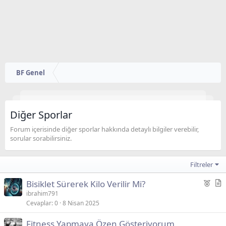
BF Genel
Diğer Sporlar
Forum içerisinde diğer sporlar hakkında detaylı bilgiler verebilir,
sorular sorabilirsiniz.
Filtreler
Ö
Bisiklet Sürerek Kilo Verilir Mi?
n
a
ibrahim791
Cevaplar
0
8 Nisan 2025
e
k
ç
a
Fitness Yapmaya Özen Gösteriyorum
ı
l