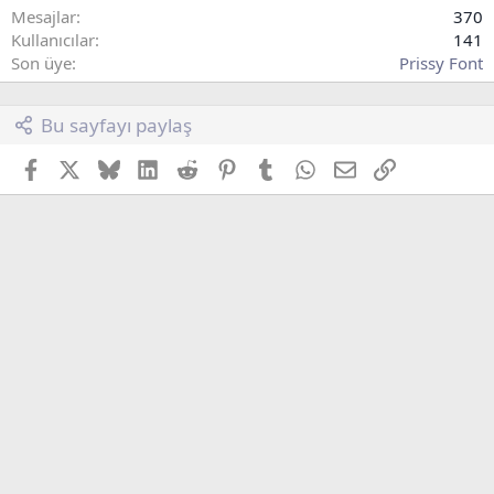
Mesajlar
370
Kullanıcılar
141
Son üye
Prissy Font
Bu sayfayı paylaş
Facebook
X (Twitter)
Bluesky
LinkedIn
Reddit
Pinterest
Tumblr
WhatsApp
E-posta
Link