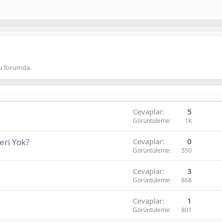
 bu forumda.
Cevaplar
5
Görüntüleme
1K
eri Yok?
Cevaplar
0
Görüntüleme
550
Cevaplar
3
Görüntüleme
868
Cevaplar
1
Görüntüleme
801