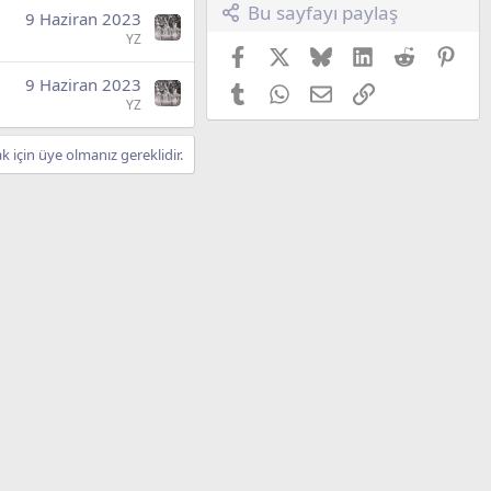
Bu sayfayı paylaş
9 Haziran 2023
YZ
Facebook
X (Twitter)
Bluesky
LinkedIn
Reddit
Pint
9 Haziran 2023
Tumblr
WhatsApp
E-posta
Link
YZ
için üye olmanız gereklidir.