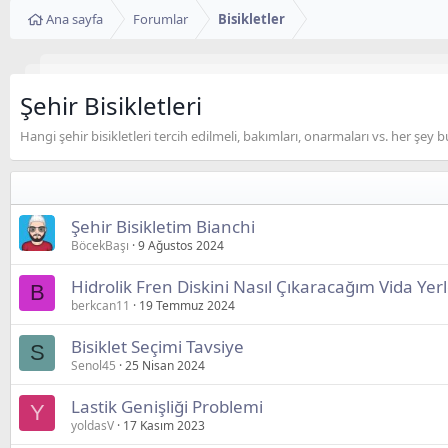
Ana sayfa
Forumlar
Bisikletler
Şehir Bisikletleri
Hangi şehir bisikletleri tercih edilmeli, bakımları, onarmaları vs. her şey
Şehir Bisikletim Bianchi
BöcekBaşı
9 Ağustos 2024
Hidrolik Fren Diskini Nasıl Çıkaracağım Vida Yerl
B
berkcan11
19 Temmuz 2024
Bisiklet Seçimi Tavsiye
S
Senol45
25 Nisan 2024
Lastik Genişliği Problemi
Y
yoldasV
17 Kasım 2023