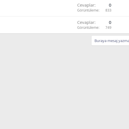
Cevaplar
0
Görüntüleme
833
Cevaplar
0
Görüntüleme
749
Buraya mesaj yazmak 