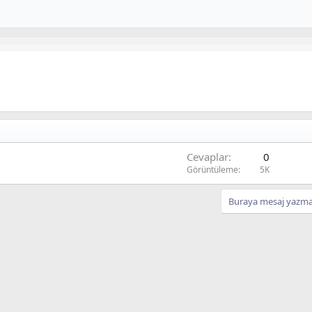
Cevaplar
0
Görüntüleme
5K
Buraya mesaj yazmak 